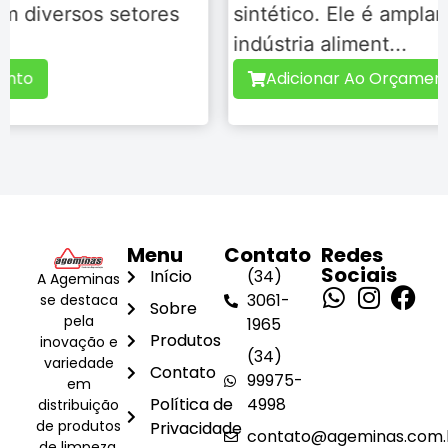
sintético. Ele é amplamente utilizado na
indústria aliment...
Adicionar Ao Orçamento
Menu
Contato
Redes
Sociais
Início
(34)
A Ageminas
3061-
se destaca
Sobre
pela
1965
Produtos
inovação e
(34)
variedade
Contato
99975-
em
Política de
4998
distribuição
de produtos
Privacidade
contato@ageminas.com.
de limpeza,