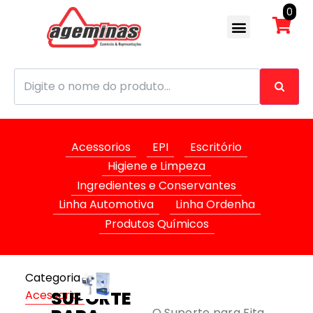
0
Acessorios
EPI
Escritório
Higiene e Limpeza
Ingredientes e Conservantes
Linha Automotiva
Linha Ordenha
Produtos Químicos
Categoria:
SUPORTE
Acessorios
O Suporte para Fita