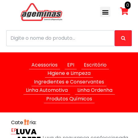
0
Acessorios
EPI
Escritório
Higiene e Limpeza
Ingredientes e Conservantes
Linha Automotiva
Linha Ordenha
Produtos Químicos
Categoria:
LUVA
EPI
Luva de segurança confeccionada