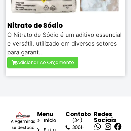
Benzoato de Sódio
ial
O benzoato de sódio é um conservante
es
sintético. Ele é amplamente utilizado na
indústria aliment...
Adicionar Ao Orçamento
Menu
Contato
Redes
Sociais
Início
(34)
A Ageminas
3061-
se destaca
Sobre