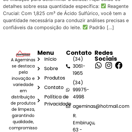
detalhes sobre essa quantidade específica:
Reagente
Crucial: Com 1,825 cm³ de Ácido Sulfúrico, você tem a
quantidade necessária para conduzir análises precisas e
confiáveis da composição do leite.
Padrão […]
Menu
Contato
Redes
Sociais
Início
(34)
A Ageminas
3061-
se destaca
Sobre
pela
1965
Produtos
inovação e
(34)
variedade
Contato
99975-
em
Política de
4998
distribuição
de produtos
Privacidade
ageminas@hotmail.com
de limpeza,
R.
garantindo
qualidade,
Embiruçu,
compromisso
63 -